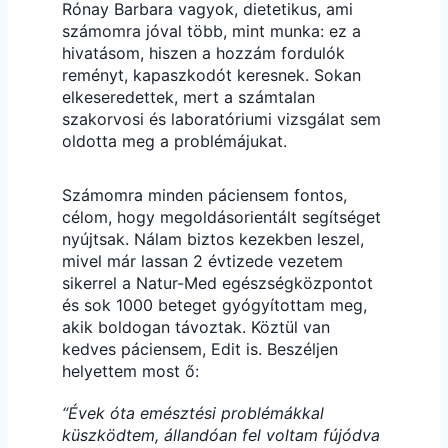
Rónay Barbara vagyok, dietetikus, ami
számomra jóval több, mint munka: ez a
hivatásom, hiszen a hozzám fordulók
reményt, kapaszkodót keresnek. Sokan
elkeseredettek, mert a számtalan
szakorvosi és laboratóriumi vizsgálat sem
oldotta meg a problémájukat.
Számomra minden páciensem fontos,
célom, hogy megoldásorientált segítséget
nyújtsak. Nálam biztos kezekben leszel,
mivel már lassan 2 évtizede vezetem
sikerrel a Natur-Med egészségközpontot
és sok 1000 beteget gyógyítottam meg,
akik boldogan távoztak. Köztül van
kedves páciensem, Edit is. Beszéljen
helyettem most ő:
“Évek óta emésztési problémákkal
küszködtem, állandóan fel voltam fújódva