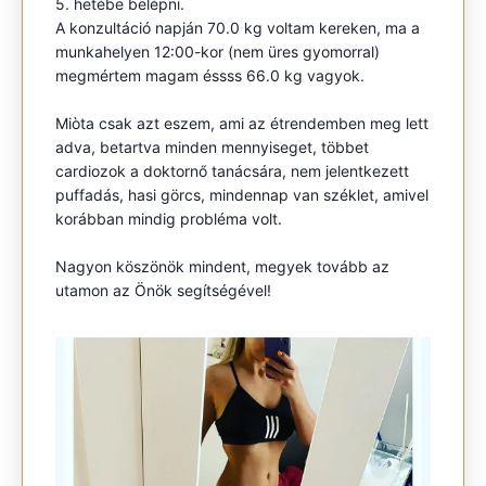
5. hetébe belépni.
A konzultáció napján 70.0 kg voltam kereken, ma a
munkahelyen 12:00-kor (nem üres gyomorral)
megmértem magam éssss 66.0 kg vagyok.
Miòta csak azt eszem, ami az étrendemben meg lett
adva, betartva minden mennyiseget, többet
cardiozok a doktornő tanácsára, nem jelentkezett
puffadás, hasi görcs, mindennap van széklet, amivel
korábban mindig probléma volt.
Nagyon köszönök mindent, megyek tovább az
utamon az Önök segítségével!