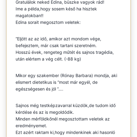
Gratulálok neked Edina, büszke vagyok rád!
Ime a példa,hogy sosem késő ha hisztek
magatokban!!
Edina sorait megosztom veletek:
“Eljött az az idő, amikor azt mondom vége,
befejeztem, már csak tartani szeretném.
Hosszú évek, rengeteg műtét és sajnos tragédia,
után elértem a vég célt. (-88 kg)
Mikor egy szakember (Rónay Barbara) mondja, aki
elismert dietetikus is “most már egyél, de
egészségesen és jól ”….
Sajnos még testképzavarral küzdök,de tudom idő
kérdése és az is megoldódik.
Minden mérföldkőnél megosztottam veletek az
eredményemet.
Ezt azért raktam ki,hogy mindenkinek aki hasonló