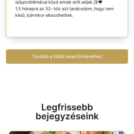
súlyproblémával küzd annak erőt adjak.😘❤️
1,5 hónapra az 52- höz azt tanácsolom, hogy nem
késő, bármikor elkezdhetitek.
Tovább a többi sikertörténethez
Legfrissebb
bejegyzéseink