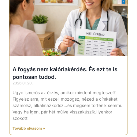
A fogyás nem kalóriakérdés. És ezt te is
pontosan tudod.
2026.01.20.
Ugye ismerős az érzés, amikor mindent megteszel?
Figyelsz arra, mit eszel, mozogsz, nézed a címkéket,
számolsz, alkalmazkodsz…és mégsem történik semmi.
Vagy ha igen, pár hét múlva visszakúszik.Ilyenkor
szokott
Tovább olvasom »