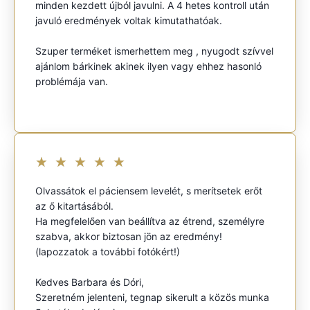
minden kezdett újból javulni. A 4 hetes kontroll után
javuló eredmények voltak kimutathatóak.
Szuper terméket ismerhettem meg , nyugodt szívvel
ajánlom bárkinek akinek ilyen vagy ehhez hasonló
problémája van.
★
★
★
★
★
Olvassátok el páciensem levelét, s merítsetek erőt
az ő kitartásából.
Ha megfelelően van beállítva az étrend, személyre
szabva, akkor biztosan jön az eredmény!
(lapozzatok a további fotókért!)
Kedves Barbara és Dóri,
Szeretném jelenteni, tegnap sikerult a közös munka