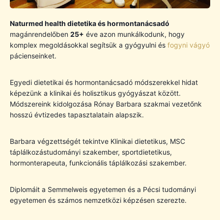
Naturmed health dietetika és hormontanácsadó
magánrendelőben
25+
éve azon munkálkodunk, hogy
komplex megoldásokkal segítsük a gyógyulni és
fogyni vágyó
pácienseinket.
Egyedi dietetikai és hormontanácsadó módszerekkel hidat
képezünk a klinikai és holisztikus gyógyászat között.
Módszereink kidolgozása Rónay Barbara szakmai vezetőnk
hosszú évtizedes tapasztalatain alapszik.
Barbara végzettségét tekintve Klinikai dietetikus, MSC
táplálkozástudományi szakember, sportdietetikus,
hormonterapeuta, funkcionális táplálkozási szakember.
Diplomáit a Semmelweis egyetemen és a Pécsi tudományi
egyetemen és számos nemzetközi képzésen szerezte.