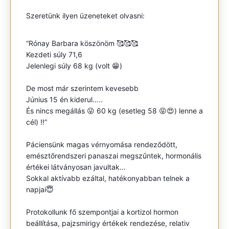
Szeretünk ilyen üzeneteket olvasni:
“Rónay Barbara köszönöm 🥰🥰🥰
Kezdeti súly 71,6
Jelenlegi súly 68 kg (volt 😁)
De most már szerintem kevesebb
Június 15 én kiderul…..
És nincs megállás 😜 60 kg (esetleg 58 😝😍) lenne a
cél) ‼️”
Páciensünk magas vérnyomása rendeződött,
emésztőrendszeri panaszai megszűntek, hormonális
értékei látványosan javultak…
Sokkal aktívabb ezáltal, hatékonyabban telnek a
napjai😇
Protokollunk fő szempontjai a kortizol hormon
beállítása, pajzsmirigy értékek rendezése, relativ