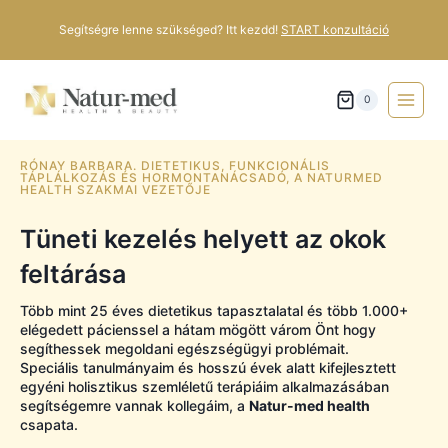
Segítségre lenne szükséged? Itt kezdd!
START konzultáció
0
RÓNAY BARBARA. DIETETIKUS, FUNKCIONÁLIS
TÁPLÁLKOZÁS ÉS HORMONTANÁCSADÓ, A NATURMED
HEALTH SZAKMAI VEZETŐJE
Tüneti kezelés helyett az okok
feltárása
Több mint 25 éves dietetikus tapasztalatal és több 1.000+
elégedett pácienssel a hátam mögött várom Önt hogy
segíthessek megoldani egészségügyi problémait.
Speciális tanulmányaim és hosszú évek alatt kifejlesztett
egyéni holisztikus szemléletű terápiáim alkalmazásában
segítségemre vannak kollegáim, a
Natur-med health
csapata.