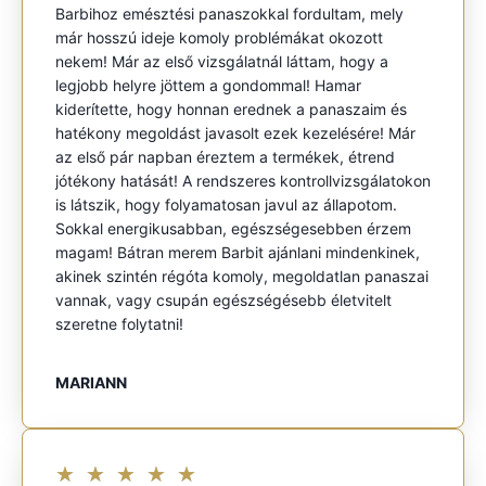
Barbihoz emésztési panaszokkal fordultam, mely
már hosszú ideje komoly problémákat okozott
nekem! Már az első vizsgálatnál láttam, hogy a
legjobb helyre jöttem a gondommal! Hamar
kiderítette, hogy honnan erednek a panaszaim és
hatékony megoldást javasolt ezek kezelésére! Már
az első pár napban éreztem a termékek, étrend
jótékony hatását! A rendszeres kontrollvizsgálatokon
is látszik, hogy folyamatosan javul az állapotom.
Sokkal energikusabban, egészségesebben érzem
magam! Bátran merem Barbit ajánlani mindenkinek,
akinek szintén régóta komoly, megoldatlan panaszai
vannak, vagy csupán egészségésebb életvitelt
szeretne folytatni!
MARIANN
★
★
★
★
★