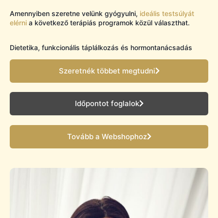
Amennyiben szeretne velünk gyógyulni,
ideális testsúlyát
elérni
a következő terápiás programok közül választhat.
Dietetika, funkcionális táplálkozás és hormontanácsadás
Szeretnék többet megtudni
Időpontot foglalok
Tovább a Webshophoz