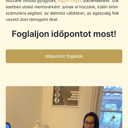
hozzánk forduló gyógyulni,
fogyni vágyó
pácienseinket.
Sok
esetben utolsó mentsvárként jutnak el hozzánk, külön öröm
számunkra segíteni az életmód váltásban, az egészség felé
vezető úton támogatni őket
Foglaljon időpontot most!
Időpontot foglalok