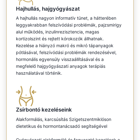
Hajhullás, hajgyógyászat
A hajhullás nagyon informatív tünet, a hátterében
leggyakrabban felszívódási problémák, pajzsmirigy
alul működés, inzulinrezisztencia, magas
kortizolszint és rejtett kórokozók állhatnak.
Kezelése a hiányzó makró és mikró tápanyagok
pótlásával, felszívódási problémák rendezésével,
hormonális egyensúly visszaállításával és a
megfelelő hajgyógyászati anyagok terápiás
használatával történik.
Zsírbontó kezeléseink
Alakformálás, karcsúsítás Szigetszentmiklóson
dietetikus és hormontanácsadó segítségével
Gyógyászati alakformáló és fogyasztó kezelések a