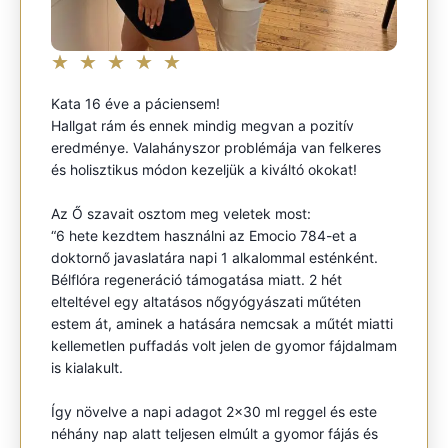
★
★
★
★
★
Kata 16 éve a páciensem!
Hallgat rám és ennek mindig megvan a pozitív
eredménye. Valahányszor problémája van felkeres
és holisztikus módon kezeljük a kiváltó okokat!
Az Ő szavait osztom meg veletek most:
“6 hete kezdtem használni az Emocio 784-et a
doktornő javaslatára napi 1 alkalommal esténként.
Bélflóra regeneráció támogatása miatt. 2 hét
elteltével egy altatásos nőgyógyászati műtéten
estem át, aminek a hatására nemcsak a műtét miatti
kellemetlen puffadás volt jelen de gyomor fájdalmam
is kialakult.
Így növelve a napi adagot 2×30 ml reggel és este
néhány nap alatt teljesen elmúlt a gyomor fájás és