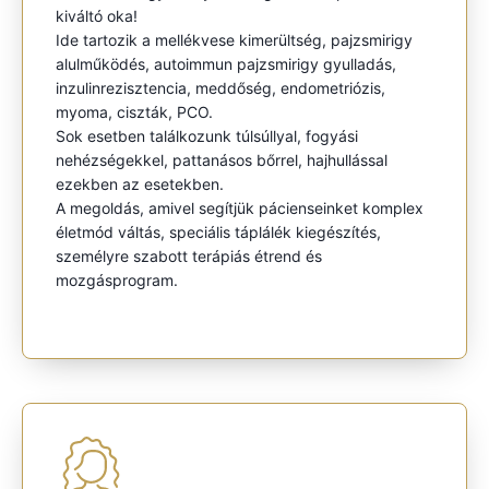
kiváltó oka!
Ide tartozik a mellékvese kimerültség, pajzsmirigy
alulműködés, autoimmun pajzsmirigy gyulladás,
inzulinrezisztencia, meddőség, endometriózis,
myoma, ciszták, PCO.
Sok esetben találkozunk túlsúllyal, fogyási
nehézségekkel, pattanásos bőrrel, hajhullással
ezekben az esetekben.
A megoldás, amivel segítjük pácienseinket komplex
életmód váltás, speciális táplálék kiegészítés,
személyre szabott terápiás étrend és
mozgásprogram.