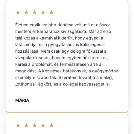
★
★
★
★
★
Életem egyik legjobb döntése volt, mikor először
mentem el Barbarához kivizsgálásra. Már az első
találkozás alkalmával kiderült, hogy egyedi a
látásmódja, és a gyógyításhoz is különleges a
hozzáállása. Nem csak egy dologra fókuszál a
vizsgálatok során, hanem egyben nézi a testet,
keresi a problémát, és természetesen arra a
megoldást. A kezelések hatékonyak, a gyógymódok
személyre szabottak. Szeretem továbbá a meleg,
„otthonias” légkört, és a kollégái kedvességét is.
MÁRIA
★
★
★
★
★