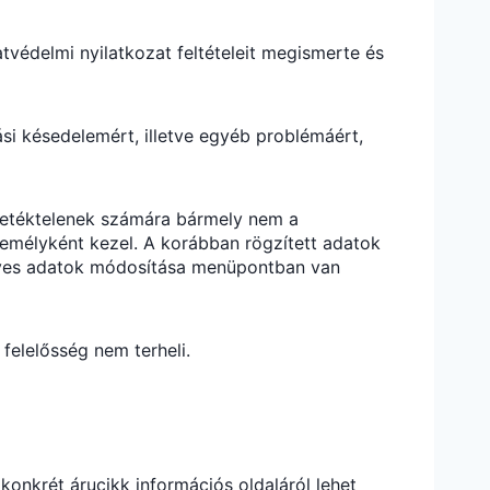
tvédelmi nyilatkozat feltételeit megismerte és
si késedelemért, illetve egyéb problémáért,
illetéktelenek számára bármely nem a
zemélyként kezel. A korábban rögzített adatok
mélyes adatok módosítása menüpontban van
felelősség nem terheli.
konkrét árucikk információs oldaláról lehet