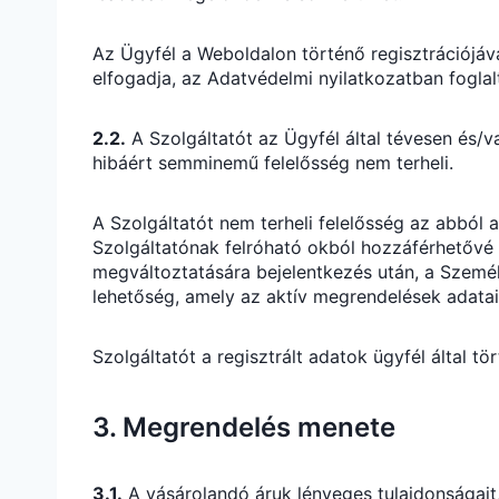
Az Ügyfél a Weboldalon történő regisztrációjáva
elfogadja, az Adatvédelmi nyilatkozatban foglal
2.2.
A Szolgáltatót az Ügyfél által tévesen és/v
hibáért semminemű felelősség nem terheli.
A Szolgáltatót nem terheli felelősség az abból a
Szolgáltatónak felróható okból hozzáférhetővé v
megváltoztatására bejelentkezés után, a Szemé
lehetőség, amely az aktív megrendelések adatait 
Szolgáltatót a regisztrált adatok ügyfél által 
3. Megrendelés menete
3.1.
A vásárolandó áruk lényeges tulajdonságait, 