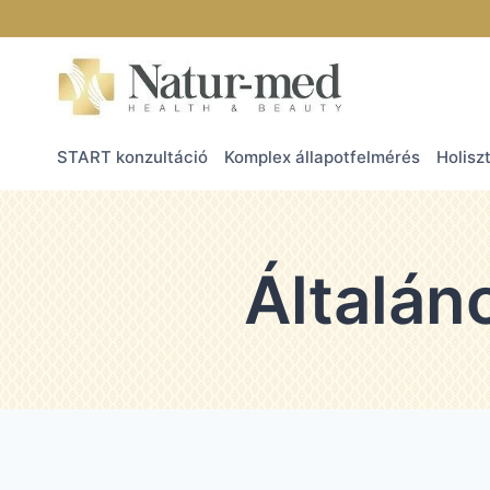
START konzultáció
Komplex állapotfelmérés
Holisz
Általán