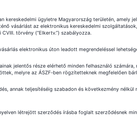
yan kereskedelmi ügyletre Magyarország területén, amely j
nő vásárlást az elektronikus kereskedelmi szolgáltatások
 CVIII. törvény (“Elkertv.”) szabályozza.
sárlás elektronikus úton leadott megrendeléssel lehetsé
inak jelentős része elérhető minden felhasználó számára, r
ttek, melyre az ÁSZF-ben rögzítetteknek megfelelően bárk
s, annak teljesítéséig szabadon és következmény nélkül m
elven létrejött szerződés írásba foglalt szerződésnek minős