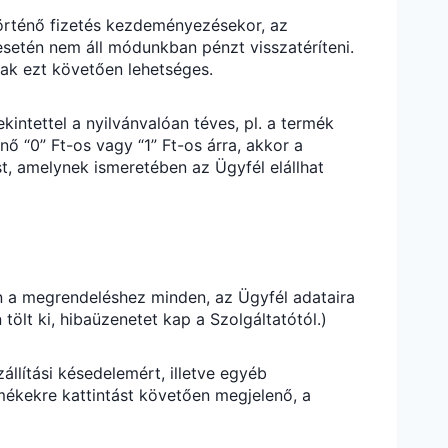
történő fizetés kezdeményezésekor, az
esetén nem áll módunkban pénzt visszatéríteni.
sak ezt követően lehetséges.
intettel a nyilvánvalóan téves, pl. a termék
nő “0” Ft-os vagy “1” Ft-os árra, akkor a
ást, amelynek ismeretében az Ügyfél elállhat
an a megrendeléshez minden, az Ügyfél adataira
lt ki, hibaüzenetet kap a Szolgáltatótól.)
llítási késedelemért, illetve egyéb
mékekre kattintást követően megjelenő, a