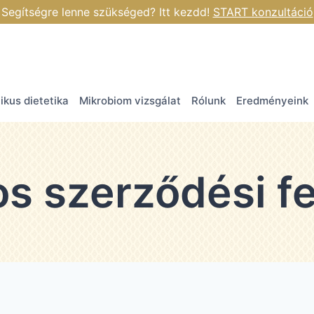
Segítségre lenne szükséged? Itt kezdd!
START konzultáció
tikus dietetika
Mikrobiom vizsgálat
Rólunk
Eredményeink
os szerződési fe