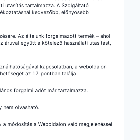
ti utasítás tartalmazza. A Szolgáltató
tájékoztatásnál kedvezőbb, előnyösebb
ezésére. Az általunk forgalmazott termék – ahol
z áruval együtt a kötelező használati utasítást,
sználhatóságával kapcsolatban, a weboldalon
etőségét az 1.7. pontban találja.
talános forgalmi adót már tartalmazza.
gy nem olvasható.
gy a módosítás a Weboldalon való megjelenéssel