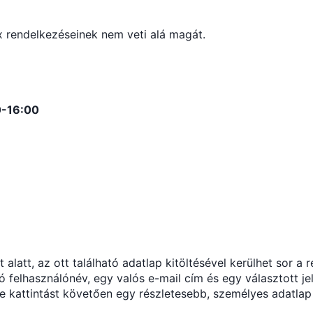
 rendelkezéseinek nem veti alá magát.
00-16:00
latt, az ott található adatlap kitöltésével kerülhet sor a r
 felhasználónév, egy valós e-mail cím és egy választott j
kre kattintást követően egy részletesebb, személyes adatla