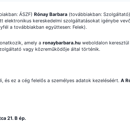
ábbiakban: ÁSZF)
Rónay Barbara
(továbbiakban: Szolgáltató),
t elektronikus kereskedelmi szolgáltatásokat igénybe vevő
yfél a továbbiakban együttesen: Felek).
vonatkozik, amely a
ronaybarbara.hu
weboldalon keresztül t
Szolgáltató vagy közreműködője által történik.
li, és ez a cég felelős a személyes adatok kezeléséért.
A
R
ca 21. B ép.