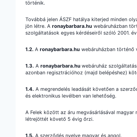
történik.
Továbbá jelen ÁSZF hatálya kiterjed minden ol
jön létre. A
ronaybarbara.hu
webáruházban törté
szolgáltatások egyes kérdéseiről szóló 2001. évi
1.2.
A
ronaybarbara.hu
webáruházban történő vá
1.3.
A
ronaybarbara.hu
webáruház szolgáltatása
azonban regisztrációhoz (majd belépéshez) kötö
1.4.
A megrendelés leadását követően a szerződé
és elektronikus levélben van lehetőség.
A Felek között az áru megvásárlásával magyar ny
létrejöttét követő 5 évig őrzi.
1.5.
A szerződés nyelve magyar és angol.