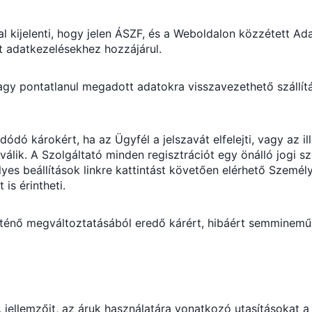
l kijelenti, hogy jelen ÁSZF, és a Weboldalon közzétett Ada
t adatkezelésekhez hozzájárul.
agy pontatlanul megadott adatokra visszavezethető szállítá
dódó károkért, ha az Ügyfél a jelszavát elfelejti, vagy az 
álik. A Szolgáltató minden regisztrációt egy önálló jogi s
lyes beállítások linkre kattintást követően elérhető Sze
is érintheti.
történő megváltoztatásából eredő kárért, hibáért semminemű 
jellemzőit, az áruk használatára vonatkozó utasításokat a 