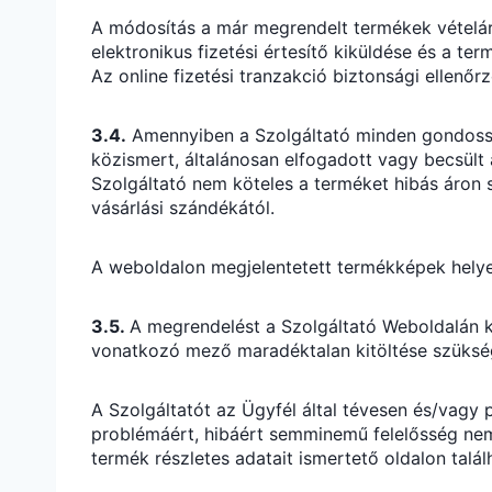
A módosítás a már megrendelt termékek vételár
elektronikus fizetési értesítő kiküldése és a t
Az online fizetési tranzakció biztonsági ellenő
3.4.
Amennyiben a Szolgáltató minden gondossága 
közismert, általánosan elfogadott vagy becsült á
Szolgáltató nem köteles a terméket hibás áron sz
vásárlási szándékától.
A weboldalon megjelentetett termékképek helyenk
3.5.
A megrendelést a Szolgáltató Weboldalán k
vonatkozó mező maradéktalan kitöltése szüksége
A Szolgáltatót az Ügyfél által tévesen és/vagy 
problémáért, hibáért semminemű felelősség nem 
termék részletes adatait ismertető oldalon tal