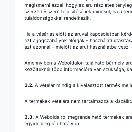
megismerni azzal, hogy az áru részletes tényleg
szerződésszerű teljesítésének minősül, ha a te
tulajdonságokkal rendelkezik.
Ha a vásárlás előtt az áruval kapcsolatban kérd
ezt a jogszabályok előírják – használati utasítá
azt azonnal – mielőtt az árut használatba veszi 
Amennyiben a Weboldalon található bármely áru
közölteknél több információra van szüksége, kérj
3.2.
A vételár mindig a kiválasztott termék mell
A termékek vételára nem tartalmazza a kiszállít
3.3.
A Weboldalról megrendelhető termékek árai 
egyidejűleg lép hatályba.