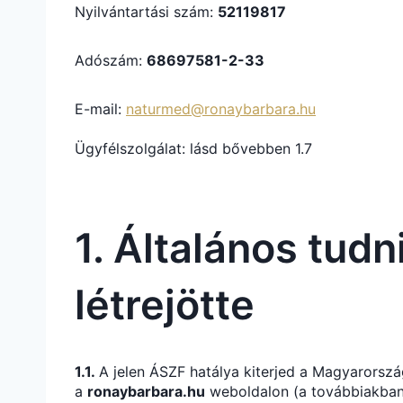
Nyilvántartási szám:
52119817
Adószám:
68697581-2-33
E-mail:
naturmed@ronaybarbara.hu
Ügyfélszolgálat: lásd bővebben 1.7
1. Általános tudn
létrejötte
1.1.
A jelen ÁSZF hatálya kiterjed a Magyarorszá
a
ronaybarbara.hu
weboldalon (a továbbiakban: