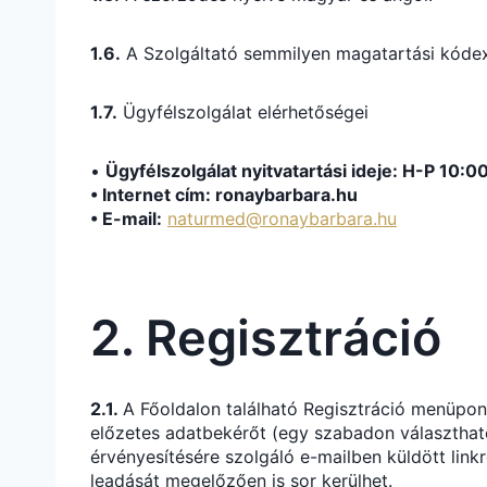
1.6.
A Szolgáltató semmilyen magatartási kódex
1.7.
Ügyfélszolgálat elérhetőségei
•
Ügyfélszolgálat nyitvatartási ideje: H-P 10:
• Internet cím:
ronaybarbara.hu
• E-mail:
naturmed@ronaybarbara.hu
2. Regisztráció
2.1.
A Főoldalon található Regisztráció menüpont a
előzetes adatbekérőt (egy szabadon választható
érvényesítésére szolgáló e-mailben küldött lin
leadását megelőzően is sor kerülhet.