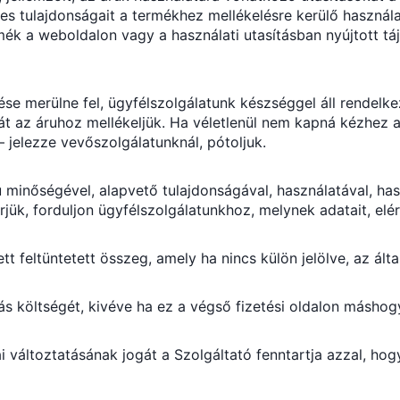
es tulajdonságait a termékhez mellékelésre kerülő használa
rmék a weboldalon vagy a használati utasításban nyújtott 
ése merülne fel, ügyfélszolgálatunk készséggel áll rendelk
sát az áruhoz mellékeljük. Ha véletlenül nem kapná kézhez a
– jelezze vevőszolgálatunknál, pótoljuk.
 minőségével, alapvető tulajdonságával, használatával, ha
ük, forduljon ügyfélszolgálatunkhoz, melynek adatait, elérh
ett feltüntetett összeg, amely ha nincs külön jelölve, az ál
ás költségét, kivéve ha ez a végső fizetési oldalon másho
változtatásának jogát a Szolgáltató fenntartja azzal, ho