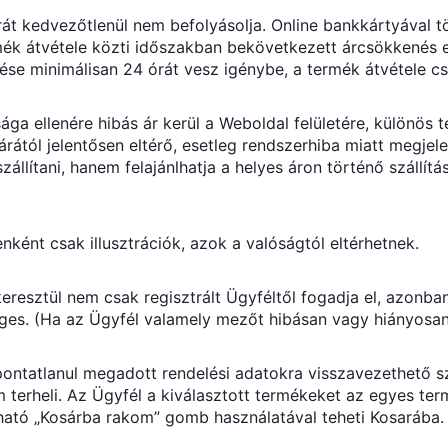
át kedvezőtlenül nem befolyásolja. Online bankkártyával 
ermék átvétele közti időszakban bekövetkezett árcsökkenés 
rzése minimálisan 24 órát vesz igénybe, a termék átvétele c
ellenére hibás ár kerül a Weboldal felületére, különös tek
rától jelentősen eltérő, esetleg rendszerhiba miatt megjele
állítani, hanem felajánlhatja a helyes áron történő szállít
ént csak illusztrációk, azok a valóságtól eltérhetnek.
eresztül nem csak regisztrált Ügyféltől fogadja el, azonb
s. (Ha az Ügyfél valamely mezőt hibásan vagy hiányosan tö
pontatlanul megadott rendelési adatokra visszavezethető szá
terheli. Az Ügyfél a kiválasztott termékeket az egyes ter
álható „Kosárba rakom” gomb használatával teheti Kosarába.