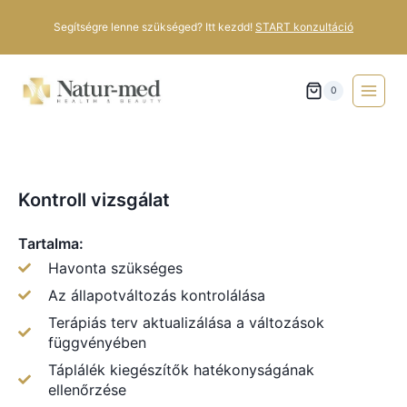
Segítségre lenne szükséged? Itt kezdd!
START konzultáció
0
Kontroll vizsgálat
Tartalma:
Havonta szükséges
Az állapotváltozás kontrolálása
Terápiás terv aktualizálása a változások
függvényében
Táplálék kiegészítők hatékonyságának
ellenőrzése