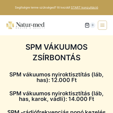
Segítségre lenne szükséged? Itt kezdd!
START konzultáció
0
SPM VÁKUUMOS
ZSÍRBONTÁS
SPM vákuumos nyiroktisztítás (láb,
has): 12.000 Ft
SPM vákuumos nyiroktisztítás (láb,
has, karok, vádli): 14.000 Ft
SPM -rádiófrekvenciás popó kezelés