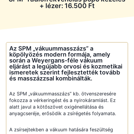
+ lézer: 16.500 Ft
Az SPM „vákuummasszázs” a
köpölyözés modern formája, amely
során a Weyergans-féle vákuum
eljárást a legújabb orvosi és kozmetikai
ismeretek szerint fejlesztették tovább
és masszázzsal kombinálták.
Az SPM „vákuummasszázs” kb. ötvenszeresére
fokozza a vérkeringést és a nyirokáramlást. Ez
alatt javul a kötőszövet oxigénellátása és
anyagcseréje, erősödik a zsírégetés folyamata.
A zsírsejtekben a vákuum hatására feszültség