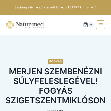
Segítségre lenne szükséged? Itt kezdd!
START konzultáció
0
FOGYÁS
MERJEN SZEMBENÉZNI
SÚLYFELESLEGÉVEL!
FOGYÁS
SZIGETSZENTMIKLÓSON