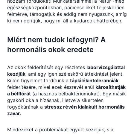
hozzám fordulókat! Munkatársaimmal a Natur -med
egészségközpontokban, pácienseinket teljeskörűen
felmérve, támogatjuk és addig nem nyugszunk, amíg
ki nem derítjük, hogy mi áll a kudarcok hátterében.
Miért nem tudok lefogyni? A
hormonális okok eredete
Az okok felderítését egy részletes
laborvizsgálattal
kezdjük
, ami egy igen széleskörű áttekintést jelent.
Külön figyelmet fordítunk a
táplálékintoleranciák
felderítésére, mivel ezek észrevétlenül
károsíthatják
a bélflórát
(a hasznos bélbaktériumokat). Egy másik
gyakori oka a hízásnak, illetve a sikertelen
fogyókúrának a
stressz révén kialakult hormonális
zavar.
Mindezeket a problémákat együtt kezeljük, s a