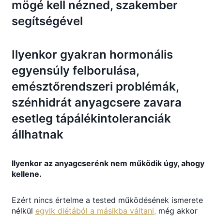
mögé kell nézned, szakember
segítségével
Ilyenkor gyakran hormonális
egyensúly felborulása,
emésztőrendszeri problémák,
szénhidrát anyagcsere zavara
esetleg tápálékintoleranciák
állhatnak
Ilyenkor az anyagcserénk nem működik úgy, ahogy
kellene.
Ezért nincs értelme a tested működésének ismerete
nélkül
egyik diétából a másikba váltani,
még akkor