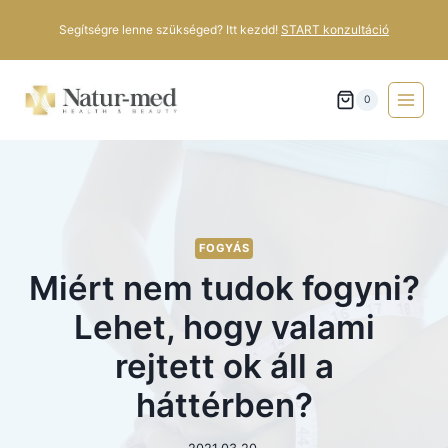
Segítségre lenne szükséged? Itt kezdd!
START konzultáció
0
FOGYÁS
Miért nem tudok fogyni?
Lehet, hogy valami
rejtett ok áll a
háttérben?