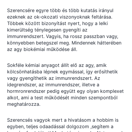
Szerencsére egyre több és több kutatás irányul
ezeknek az ok-okozati viszonyoknak feltárása.
Többek között bizonyítást nyert, hogy a lelki
kimerültség ténylegesen gyengíti az
immunrendszert. Vagyis, ha rossz passzban vagy,
könnyebben betegszel meg. Mindennek hátterében
az agy biokémiai működése áll.
Sokféle kémiai anyagot állít elő az agy, amik
kölcsönhatásba lépnek egymással, így erősíthetik
vagy gyengíthetik az immunrendszert. Az
idegrendszer, az immunrendszer, illetve a
hormronrendszer pedig együtt egy olyan komplexet
alkot, ami a test működését minden szempontból
meghatározza.
Szerencsés vagyok mert a hivatásom a hobbim is
egyben, teljes odaadással dolgozom ,segítem a