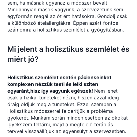
sem, ha másnak ugyanaz a módszer bevált.
Mindannyian mások vagyunk, a szervezetünk sem
egyformán reagál az őt ért hatásokra. Gondolj csak
a különböző ételallergiákra! Éppen azért fontos
számomra a holisztikus szemlélet a gyógyításban.
Mi jelent a
holisztikus szemlélet
és
miért jó?
Holisztikus szemlélet esetén pácienseinket
komplexen nézzük testi és lelki sziten
egyaránt,hisz így vagyunk egészek!
Nem lehet
csak a fizikai tüneteket nézni, hiszen azzal ideig
óráig oldjuk meg a tüneteket. Ezzel szemben a
Holisztikus módszerrel felderítjük a probléma
gyökerét. Munkám során minden esetben az okokat
igyekszem feltárni, majd a megfelelő terápiás
tervvel visszaállítjuk az egyensúlyt a szervezetben.