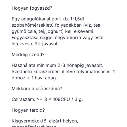
Hogyan fogyaszd?
Egy adagolókanál port kb. 1-1,5dl
szobahőmérsékletű folyadékban (víz, tea,
gyümölcslé, tej, joghurt) kell elkeverni.
Fogyasztása reggel éhgyomorra vagy este
lefekvés előtt javasolt.
Meddig szedd?
Használata minimum 2-3 hónapig javasolt.
Szedhető kúraszerűen, illetve folyamatosan is. 1
doboz = 1 havi adag.
Mekkora a csíraszáma?
Csíraszám: >= 3 x 109CFU / 3 g.
Hogyan tárold?
Kisgyermekektől elzárt helyen,
szobahőmérsékleten.