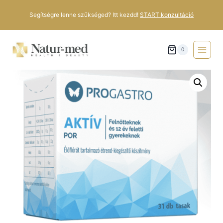
Segítségre lenne szükséged? Itt kezdd!
START konzultáció
0