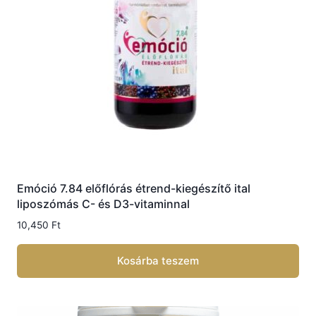
Emóció 7.84 előflórás étrend-kiegészítő ital
liposzómás C- és D3-vitaminnal
10,450
Ft
Kosárba teszem