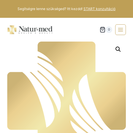
Segítségre lenne szükséged? Itt kezdd!
START konzultáció
0