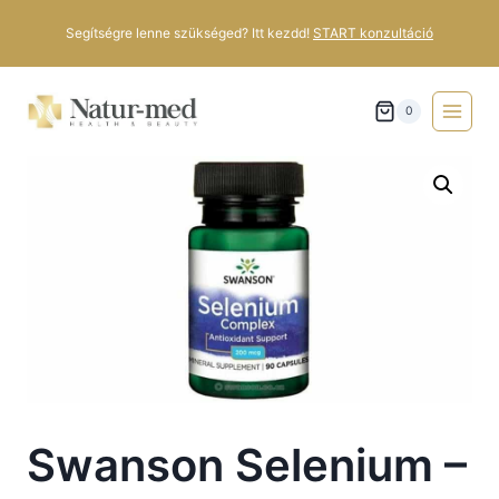
Segítségre lenne szükséged? Itt kezdd!
START konzultáció
0
Swanson Selenium –