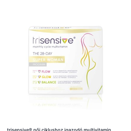
trisensive® női ciklushoz igazodó multivitamin