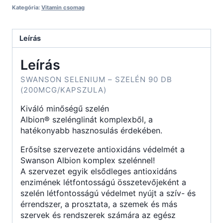
Kategória:
Vitamin csomag
Leírás
Leírás
SWANSON SELENIUM – SZELÉN 90 DB
(200MCG/KAPSZULA)
Kiváló minőségű szelén
Albion® szelénglinát komplexből, a
hatékonyabb hasznosulás érdekében.
Erősítse szervezete antioxidáns védelmét a
Swanson Albion komplex szelénnel!
A szervezet egyik elsődleges antioxidáns
enzimének létfontosságú összetevőjeként a
szelén létfontosságú védelmet nyújt a szív- és
érrendszer, a prosztata, a szemek és más
szervek és rendszerek számára az egész