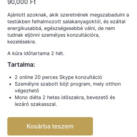
90,000
Ft
Ajánlott azoknak, akik szeretnének megszabadulni a
testükben felhalmozott salakanyagoktól, és ezáltal
energikusabbá, egészségesebbé válni, de nem
tudnak eljönni személyes konzultációra,
kezelésekre.
A kúra időtartama 2 hét.
Tartalma:
2 online 20 perces Skype konzultáció
Személyre szabott böjt program, mely otthon
végezhető
Mono diéta 2 hetes időszakra, bevezető és
lezáró szakasszal.
Kosárba teszem