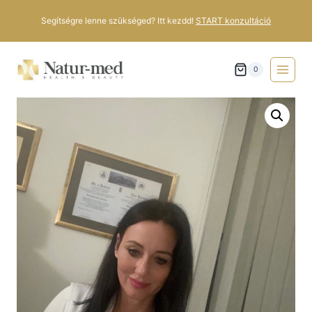
Segítségre lenne szükséged? Itt kezdd!
START konzultáció
0