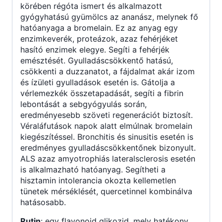
körében régóta ismert és alkalmazott
gyógyhatású gyümölcs az ananász, melynek fő
hatóanyaga a bromelain. Ez az anyag egy
enzimkeverék, proteázok, azaz fehérjéket
hasító enzimek elegye. Segíti a fehérjék
emésztését. Gyulladáscsökkentő hatású,
csökkenti a duzzanatot, a fájdalmat akár izom
és ízületi gyulladások esetén is. Gátolja a
vérlemezkék összetapadását, segíti a fibrin
lebontását a sebgyógyulás során,
eredményesebb szöveti regenerációt biztosít.
Véraláfutások napok alatt elmúlnak bromelain
kiegészítéssel. Bronchitis és sinusitis esetén is
eredményes gyulladáscsökkentőnek bizonyult.
ALS azaz amyotrophiás lateralsclerosis esetén
is alkalmazható hatóanyag. Segítheti a
hisztamin intolerancia okozta kellemetlen
tünetek mérséklését, quercetinnel kombinálva
hatásosabb.
Rutin
: egy flavonoid glikozid, mely hatékony