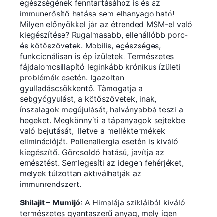
egészségének fenntartásához is és az
immunerősítő hatása sem elhanyagolható!
Milyen előnyökkel jár az étrended MSM-el való
kiegészítése? Rugalmasabb, ellenállóbb porc-
és kötőszövetek. Mobilis, egészséges,
funkcionálisan is ép ízületek. Természetes
fájdalomcsillapító leginkább krónikus ízületi
problémák esetén. Igazoltan
gyulladáscsökkentő. Tàmogatja a
sebgyógyulást, a kötőszövetek, inak,
ínszalagok megújulását, halványabbá teszi a
hegeket. Megkönnyíti a tápanyagok sejtekbe
való bejutását, illetve a melléktermékek
eliminációját. Pollenallergia esetén is kiváló
kiegészítő. Görcsoldó hatású, javítja az
emésztést. Semlegesíti az idegen fehérjéket,
melyek túlzottan aktiválhatják az
immunrendszert.
Shilajit – Mumijó
: A Himalája szikláiból kiváló
természetes gyantaszerű anyag, mely igen