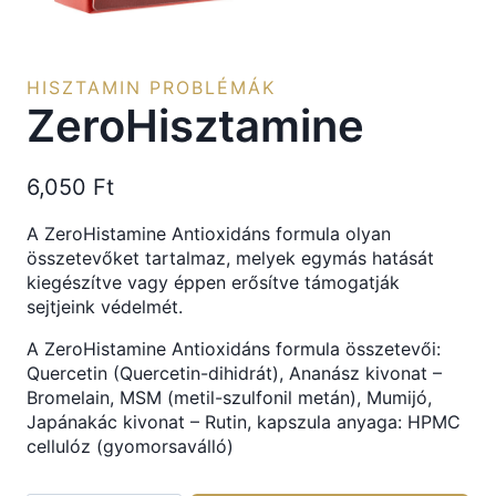
HISZTAMIN PROBLÉMÁK
ZeroHisztamine
6,050
Ft
A ZeroHistamine Antioxidáns formula olyan
összetevőket tartalmaz, melyek egymás hatását
kiegészítve vagy éppen erősítve támogatják
sejtjeink védelmét.
A ZeroHistamine Antioxidáns formula összetevői:
Quercetin (Quercetin-dihidrát), Ananász kivonat –
Bromelain, MSM (metil-szulfonil metán), Mumijó,
Japánakác kivonat – Rutin, kapszula anyaga: HPMC
cellulóz (gyomorsaválló)