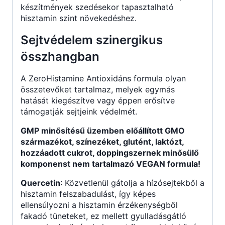
készítmények szedésekor tapasztalható
hisztamin szint növekedéshez.
Sejtvédelem szinergikus
összhangban
A ZeroHistamine Antioxidáns formula olyan
összetevőket tartalmaz, melyek egymás
hatását kiegészítve vagy éppen erősítve
támogatják sejtjeink védelmét.
GMP minősítésű üzemben előállított GMO
származékot, színezéket, glutént, laktózt,
hozzáadott cukrot, doppingszernek minősülő
komponenst nem tartalmazó VEGAN formula!
Quercetin
: Közvetlenül gátolja a hízósejtekből a
hisztamin felszabadulást, így képes
ellensúlyozni a hisztamin érzékenységből
fakadó tüneteket, ez mellett gyulladásgátló