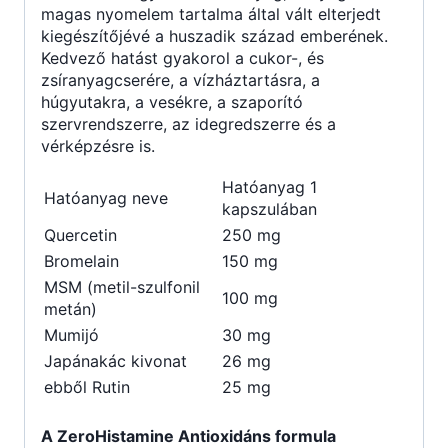
magas nyomelem tartalma által vált elterjedt
kiegészítőjévé a huszadik század emberének.
Kedvező hatást gyakorol a cukor-, és
zsíranyagcserére, a vízháztartásra, a
húgyutakra, a vesékre, a szaporító
szervrendszerre, az idegredszerre és a
vérképzésre is.
Hatóanyag 1
Hatóanyag neve
kapszulában
Quercetin
250 mg
Bromelain
150 mg
MSM (metil-szulfonil
100 mg
metán)
Mumijó
30 mg
Japánakác kivonat
26 mg
ebből Rutin
25 mg
A ZeroHistamine Antioxidáns formula