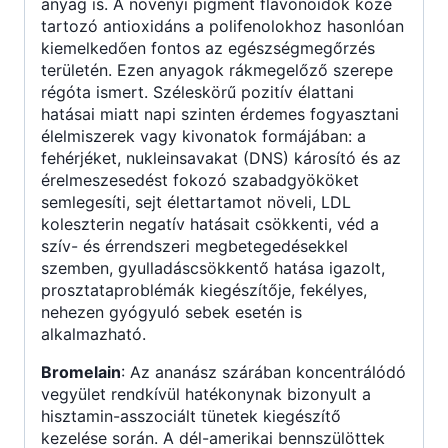
anyag is. A növényi pigment flavonoidok közé
tartozó antioxidáns a polifenolokhoz hasonlóan
kiemelkedően fontos az egészségmegőrzés
területén. Ezen anyagok rákmegelőző szerepe
régóta ismert. Széleskörű pozitív élattani
hatásai miatt napi szinten érdemes fogyasztani
élelmiszerek vagy kivonatok formájában: a
fehérjéket, nukleinsavakat (DNS) károsító és az
érelmeszesedést fokozó szabadgyököket
semlegesíti, sejt élettartamot növeli, LDL
koleszterin negatív hatásait csökkenti, véd a
szív- és érrendszeri megbetegedésekkel
szemben, gyulladáscsökkentő hatása igazolt,
prosztataproblémák kiegészítője, fekélyes,
nehezen gyógyuló sebek esetén is
alkalmazható.
Bromelain
: Az ananász szárában koncentrálódó
vegyület rendkívül hatékonynak bizonyult a
hisztamin-asszociált tünetek kiegészítő
kezelése során. A dél-amerikai bennszülöttek