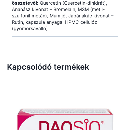
összetevői:
Quercetin (Quercetin-dihidrát),
Ananász kivonat – Bromelain, MSM (metil-
szulfonil metán), Mumijó, Japánakác kivonat –
Rutin, kapszula anyaga: HPMC cellulóz
(gyomorsaválló)
Kapcsolódó termékek