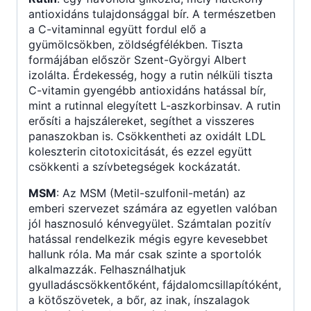
antioxidáns tulajdonsággal bír. A természetben
a C-vitaminnal együtt fordul elő a
gyümölcsökben, zöldségfélékben. Tiszta
formájában először Szent-Györgyi Albert
izolálta. Érdekesség, hogy a rutin nélküli tiszta
C-vitamin gyengébb antioxidáns hatással bír,
mint a rutinnal elegyített L-aszkorbinsav. A rutin
erősíti a hajszálereket, segíthet a visszeres
panaszokban is. Csökkentheti az oxidált LDL
koleszterin citotoxicitását, és ezzel együtt
csökkenti a szívbetegségek kockázatát.
MSM
: Az MSM (Metil-szulfonil-metán) az
emberi szervezet számára az egyetlen valóban
jól hasznosuló kénvegyület. Számtalan pozitív
hatással rendelkezik mégis egyre kevesebbet
hallunk róla. Ma már csak szinte a sportolók
alkalmazzák. Felhasználhatjuk
gyulladáscsökkentőként, fájdalomcsillapítóként,
a kötőszövetek, a bőr, az inak, ínszalagok